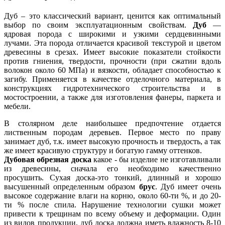
Дуб – это классический вариант, ценится как оптимальный
выбор по своим эксплуатационным свойствам.
Дуб
—
ядровая порода с широкими и узкими сердцевинными
лучами. Эта порода отличается красивой текстурой и цветом
древесины в срезах. Имеет высокие показатели стойкости
против гниения, твердости, прочности (при сжатии вдоль
волокон около 60 МПа) и вязкости, обладает способностью к
загибу. Применяется в качестве отделочного материала, в
конструкциях гидротехнического строительства и в
мостостроении, а также для изготовления фанеры, паркета и
мебели.
В столярном деле наибольшее предпочтение отдается
лиственным породам деревьев. Первое место по праву
занимает дуб, т.к. имеет высокую прочность и твердость, а так
же имеет красивую структуру и богатую гамму оттенков.
Дубовая обрезная доска
какое - бы изделие не изготавливали
из древесины, сначала его необходимо качественно
просушить. Сухая доска-это тонкий, длинный и хорошо
высушенный определенным образом
брус
. Дуб имеет очень
высокое содержание влаги на корню, около 60-ти %, и до 20-
ти % после спила. Нарушение технологии сушки может
привести к трещинам по всему объему и деформации. Один
из видов продукции, дуб доска должна иметь влажность 8-10