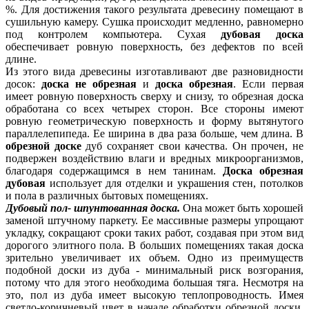
%. Для достижения такого результата древесину помещают в
сушильную камеру. Сушка происходит медленно, равномерно
под контролем компьютера. Сухая
дубовая доска
обеспечивает ровную поверхность, без дефектов по всей
длине.
Из этого вида древесины изготавливают две разновидности
досок:
доска не обрезная
и
доска обрезная
. Если первая
имеет ровную поверхность сверху и снизу, то обрезная доска
обработана со всех четырех сторон. Все стороны имеют
ровную геометрическую поверхность и форму вытянутого
параллелепипеда. Ее ширина в два раза больше, чем длина. В
обрезной доске
дуб сохраняет свои качества. Он прочен, не
подвержен воздействию влаги и вредных микроорганизмов,
благодаря содержащимся в нем танинам.
Доска обрезная
дубовая
использует для отделки и украшения стен, потолков
и пола в различных бытовых помещениях.
Дубовый пол
- шпунтованная доска.
Она может быть хорошей
заменой штучному паркету. Ее массивные размеры упрощают
укладку, сокращают сроки таких работ, создавая при этом вид
дорогого элитного пола. В больших помещениях такая доска
зрительно увеличивает их объем. Одно из преимуществ
подобной доски из дуба - минимальный риск возгорания,
потому что для этого необходима большая тяга. Несмотря на
это, пол из дуба имеет высокую теплопроводность. Имея
светло-коричневый цвет в начале обработки обрезной доски,